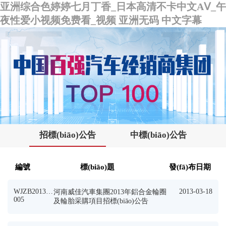
亚洲综合色婷婷七月丁香_日本高清不卡中文AⅤ_午
夜性爱小视频免费看_视频 亚洲无码 中文字幕
招標(biāo)公告
中標(biāo)公告
編號
標(biāo)題
發(fā)布日期
WJZB2013JP
2013-03-18
河南威佳汽車集團2013年鋁合金輪圈
005
及輪胎采購項目招標(biāo)公告