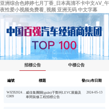
亚洲综合色婷婷七月丁香_日本高清不卡中文AⅤ_午
夜性爱小视频免费看_视频 亚洲无码 中文字幕
招標公告
中標公告
編號
標題
發(fā)布日期
WJZB2024G
2024-05-13
威佳集團關(guān)于鄭州LEVC展廳及
C009
車間裝修工程招標公告